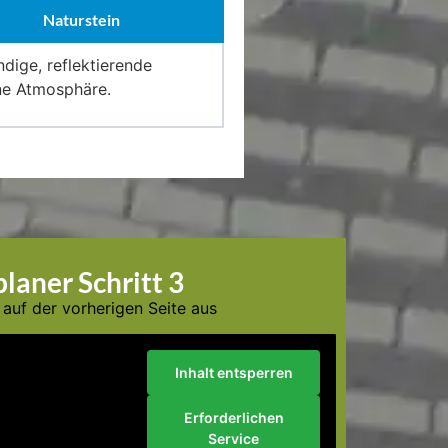
Naturstein
dige, reflektierende
rne Atmosphäre.
laner Schritt 3
r auf der vorherigen Seite aus
Inhalt entsperren
eCAPTCHA
laden, um
 Bitte beachten Sie,
Erforderlichen
nbietern ausgetauscht
.
Service