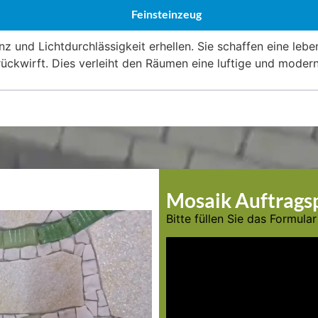
Feinsteinzeug
und Lichtdurchlässigkeit erhellen. Sie schaffen eine leben
rückwirft. Dies verleiht den Räumen eine luftige und mode
Mosaik Auftragsp
Bitte füllen Sie das Formula
Sie müssen den Inhalt von
r
das Formular abzuschicken.
dass dabei Daten mit Dritta
werden