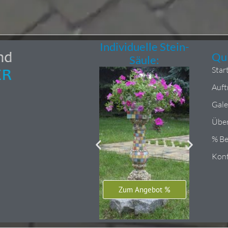
Individuelle Stein-
Qui
Säule:
Star
Auft
Gale
Über
% B
Kon
Zum Angebot %