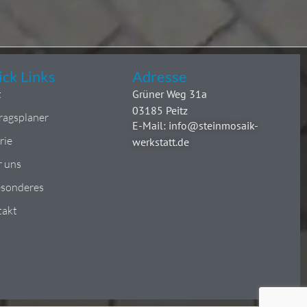
ck Links
Adresse
t
Grüner Weg 31a
03185 Peitz
ragsplaner
E-Mail: info@steinmosaik-
rie
werkstatt.de
 uns
esonderes
takt