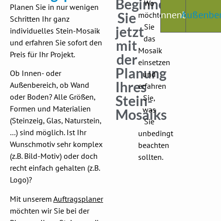
Beginnen
Wo
Planen Sie in nur wenigen
Innenbereich
Außenber
Sie
möchten
Schritten Ihr ganz
Sie
jetzt
individuelles Stein-Mosaik
das
mit
und erfahren Sie sofort den
Mosaik
Preis für Ihr Projekt.
der
einsetzen
Planung
Ob Innen- oder
und
Ihres
Außenbereich, ob Wand
erfahren
oder Boden? Alle Größen,
Stein-
Sie,
Formen und Materialien
was
Mosaiks
(Steinzeig, Glas, Naturstein,
Sie
…) sind möglich. Ist Ihr
unbedingt
Wunschmotiv sehr komplex
beachten
(z.B. Bild-Motiv) oder doch
sollten.
recht einfach gehalten (z.B.
Logo)?
Mit unserem
Auftragsplaner
möchten wir Sie bei der