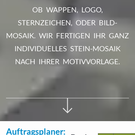
gestalten
OB WAPPEN, LOGO,
STERNZEICHEN, ODER BILD-
Wappen, Logos, Bild-Mosaik
MOSAIK. WIR FERTIGEN IHR GANZ
INDIVIDUELLES STEIN-MOSAIK
→ zum Auftragsplaner
NACH IHRER MOTIVVORLAGE.
Auftragsplaner: